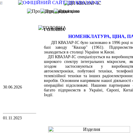
ГОЛОВНА
Головна
English
НОМЕНКЛАТУРА, ЦІНА, П
Конт. інформація
Продукція і ціни
ДП КВАЗАР-ІС було засновано в 1996 році н
Нові мікросхеми
базі заводу "Квазар" (1961). Підприємств
Послуги
знаходиться в столиці України м.Києві.
Продукція НПП ВЕЛ
Виробництво
ДП КВАЗАР-ІС спеціалізується на виробництв
Нагороди
широкого спектру інтегральних мікросхем, як
Посилання
згодом застосовуються у виробництв
автоелектроніки, побутової техніки, телефонії
телевізійної техніки та інших радіоелектронни
НОВИНИ
виробів. Основним напрямком нашої діяльності 
операційні підсилювачі. Нашими партнерами 
30.06.2026
багато підприємств в Україні, Європі, Китаї
УВАГА!
Індії.
З 1 липня 2026 року
змінилися ціни на
деякі наші вироби
Цінник 01.07.26
01.11.2023
ОПИТУВАННЯ З
ПРИВОДУ
СПІВПРАЦІ