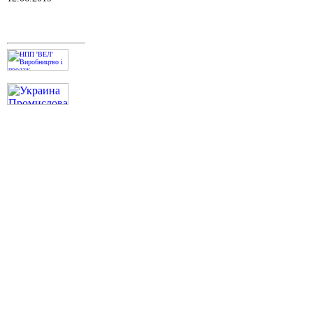
Отримано Свідоцтво
про атестацію
випробувальної
лабораторії