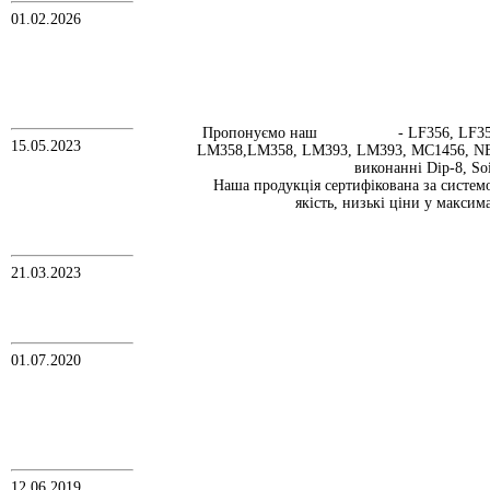
01.02.2026
ТОВ ДП КВАЗАР-ІС
пропонує обладнання:
Оптичний мікроскоп
Пристрій УЗ-
приварювання
ІМПОРТ
Пропонуємо наш
- LF356, LF3
15.05.2023
LM358,LM358, LM393, LM393, MC1456, NE
УВАГА!
виконанні Dip-8, Soi
З 1 вересня 2023 до
Наша продукція сертифікована за систем
цінника додались нові
позиції- 136, 564, 1533
якість, низькі ціни у максим
серії.
Цінник 01.09.23
21.03.2023
Отриман
"СЕРТИФІКАТ
відповідності ДСТУ
ISO 9001:2015"
01.07.2020
ДП КВАЗАР-ІС надає
послуги
сертифікованої
лабораторії з
вимірювання
електронних
компонентів
12.06.2019